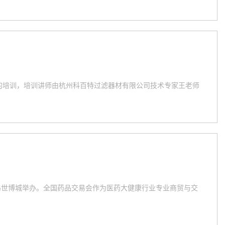
》的培训，培训讲师由杭州科百特过滤器材有限公司技术专家王老师
青岛世博城举办。全国药品交易会作为医药大健康行业专业商贸与交