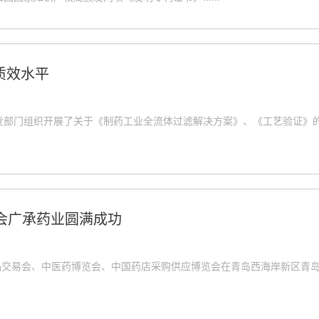
质效水平
司研发部门组织开展了关于《制药工业全流体过滤解决方案》、《工艺验证
会广承药业圆满成功
国药品交易会、中医药博览会、中国药店采购供应博览会在青岛西海岸新区