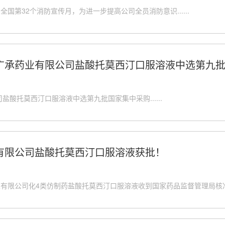
全国第32个消防宣传月，为进一步提高公司全员消防意识......
承药业有限公司盐酸托莫西汀口服溶液中选第九批国
酸托莫西汀口服溶液中选第九批国家集中采购......
有限公司盐酸托莫西汀口服溶液获批！
有限公司化4类仿制药盐酸托莫西汀口服溶液收到国家药品监督管理局核准签发