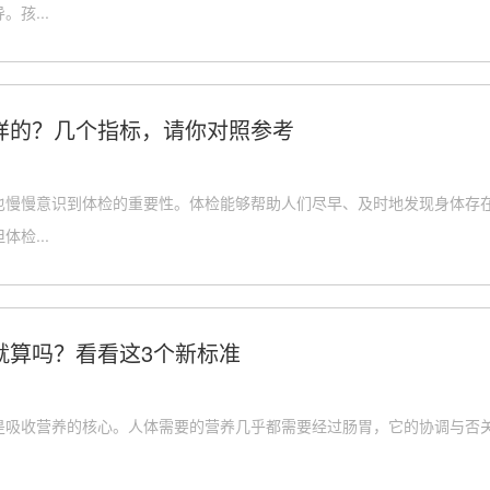
孩...
样的？几个指标，请你对照参考
也慢慢意识到体检的重要性。体检能够帮助人们尽早、及时地发现身体存
检...
就算吗？看看这3个新标准
吸收营养的核心。人体需要的营养几乎都需要经过肠胃，它的协调与否关系
。