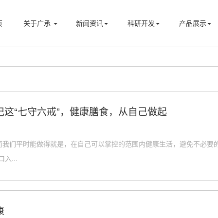
页
关于广承
新闻资讯
科研开发
产品展示
记这“七守六戒”，健康膳食，从自己做起
而我们平时能做得就是，在自己可以掌控的范围内健康生活，避免不必要
入...
康