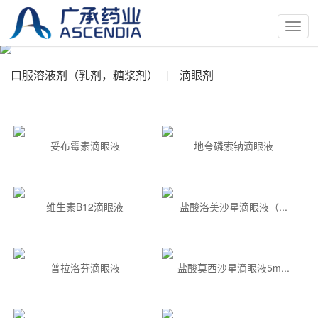
按
钮
口服溶液剂（乳剂，糖浆剂）
滴眼剂
妥布霉素滴眼液
地夸磷索钠滴眼液
维生素B12滴眼液
盐酸洛美沙星滴眼液（...
普拉洛芬滴眼液
盐酸莫西沙星滴眼液5m...