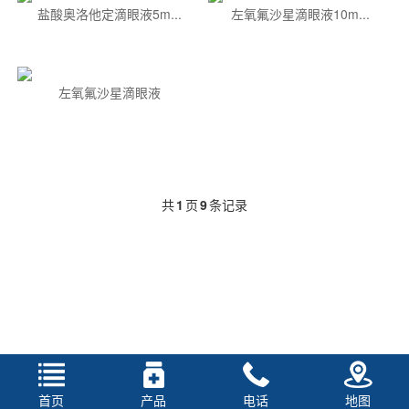
盐酸奥洛他定滴眼液5m...
左氧氟沙星滴眼液10m...
左氧氟沙星滴眼液
共
1
页
9
条记录
首页
产品
电话
地图