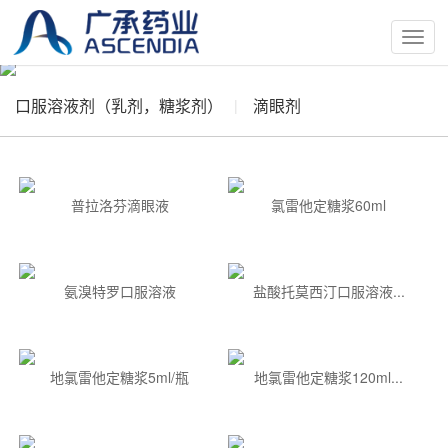
按
钮
口服溶液剂（乳剂，糖浆剂）
滴眼剂
普拉洛芬滴眼液
氯雷他定糖浆60ml
氨溴特罗口服溶液
盐酸托莫西汀口服溶液...
地氯雷他定糖浆5ml/瓶
地氯雷他定糖浆120ml...