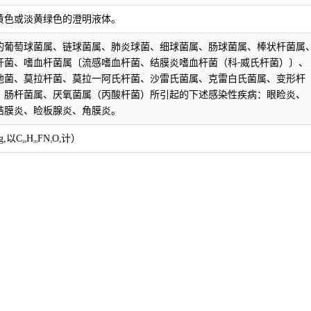
黄色或淡黄绿色的澄明液体。
的葡萄球菌属、链球菌属、肺炎球菌、细球菌属、肠球菌属、棒状杆菌属
杆菌、嗜血杆菌属〔流感嗜血杆菌、结膜炎嗜血杆菌（科
威氏杆菌）〕、
-
他菌、莫拉杆菌、莫拉一阿氏杆菌、沙雷氏菌属、克雷白氏菌属、变形杆
、肠杆菌属、厌氧菌属（丙酸杆菌）所引起的下述感染性疾病：
眼睑炎、
结膜炎、睑板腺炎、角膜炎。
mg,以C
H
FN
O
计）
18
20
3
4