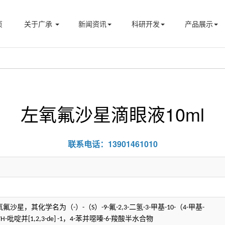
页
关于广承
新闻资讯
科研开发
产品展示
左氧氟沙星滴眼液10ml
联系电话：13901461010
氧氟沙星，其化学名为
（
）
（
）
氟
二氢
甲基
（
甲基
-
-
S
-9-
-2,3-
-
3-
-10-
4-
-
吡啶并
，
苯并噁嗪
羧酸半水合物
7H-
[1,2,3-de] -1
4-
-6-