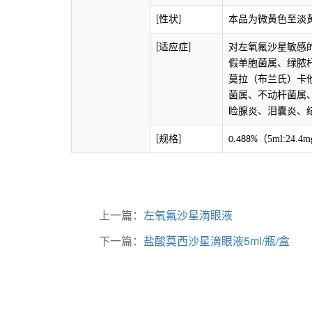
性状
本品为微黄色至淡
[
]
适应症
对左氧氟沙星敏感
[
]
假单胞菌属、绿脓
莫拉（布兰氏）卡
菌属、不动杆菌属
睑腺炎、泪囊炎、
规格
（5ml:24.4
[
]
0.488%
上一篇：
左氧氟沙星滴眼液
下一篇：
盐酸莫西沙星滴眼液5ml/瓶/盒