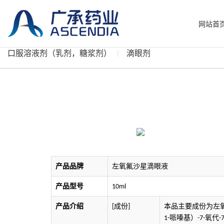
网站首
口服溶液剂（乳剂，糖浆剂）
滴眼剂
左氧氟沙星滴眼液
产品品牌
产品型号
10ml
产品介绍
成份
本品主要成份为左
[
]
哌嗪基）
氧代
1-
-7-
-