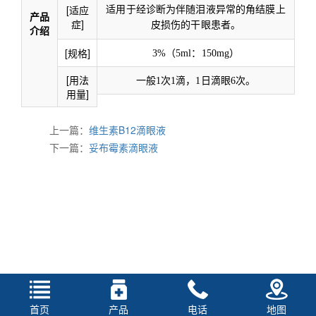
[适应
适用于经诊断为伴随泪液异常的角结膜上
产品
症]
皮损伤的干眼患者
。
介绍
[规格]
3
%
（5ml：1
50
mg）
[用法
一般
1次1滴，1日滴眼6次
。
用量]
上一篇：
维生素B12滴眼液
下一篇：
妥布霉素滴眼液
首页
产品
电话
地图