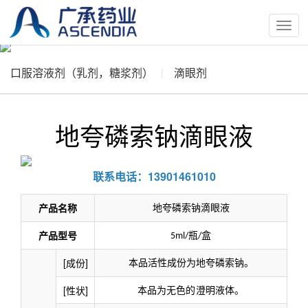
按
钮
口服溶液剂（乳剂，糖浆剂）
滴眼剂
地夸磷索钠滴眼液
联系电话：13901461010
产品名称
地夸磷索钠滴眼液
产品型号
瓶
盒
5ml/
/
[成份]
本品活性成
份
为
地夸磷索钠
。
[性状]
本品为无色的澄明液体。