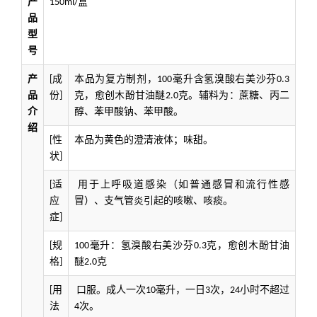
产
盒
150ml/
品
型
号
产
成
本品为复方制剂，
毫升含氢溴酸右美沙芬
[
100
0.3
品
份
克，愈创木酚甘油醚
克。辅料为：蔗糖、丙二
]
2.0
介
醇、苯甲酸钠、苯甲酸。
绍
性
本品为
黄色
的澄清液体
；
味甜。
[
状
]
适
用于上呼吸道感染（如普通感冒和流行性感
[
应
冒）、支气管炎引起的咳嗽、咳痰。
症
]
规
毫升：氢溴酸右美沙芬
克，愈创木酚甘油
[
100
0.3
格
醚
克
]
2.0
用
口服。成人一次
毫升，一日
次，
小时不超过
[
10
3
24
法
次。
4