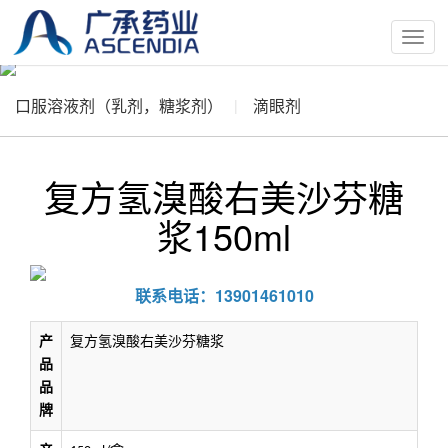
按
钮
口服溶液剂（乳剂，糖浆剂）
滴眼剂
复方氢溴酸右美沙芬糖
浆150ml
联系电话：13901461010
产
复方氢溴酸右美沙芬糖浆
品
品
牌