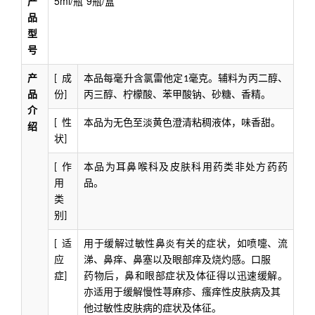
5ml/瓶*9瓶/盒
产
品
型
号
产
成
本品每毫升含氯雷他定
毫克。辅料为丙二醇、
[
1
品
份
丙三醇、柠檬酸、苯甲酸钠、砂糖、香精。
]
介
性
本品为无色至淡黄色澄清粘稠液体，味香甜。
[
绍
状
]
作
本品为耳鼻喉科及皮肤科用药类非处方药药
[
用
品。
类
别
]
适
用于缓解过敏性鼻炎有关的症状，如喷嚏、流
[
应
涕、鼻痒、鼻塞以及眼部痒及烧灼感。
口服
症
药物后，鼻和眼部症状及体征得以迅速缓解。
]
亦适用于缓解慢性荨麻疹、瘙痒性皮肤病及其
他过敏性皮肤病的症状及体征。