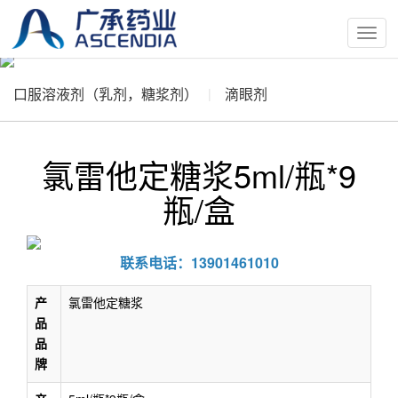
按
钮
口服溶液剂（乳剂，糖浆剂）
滴眼剂
氯雷他定糖浆5ml/瓶*9
瓶/盒
联系电话：13901461010
产
氯雷他定糖浆
品
品
牌