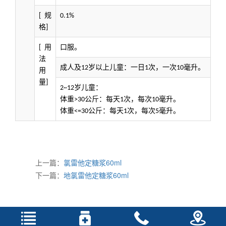
规
[
0.1%
格
]
用
口服。
[
法
成人及
岁以上儿童：一日
次，一次
毫升。
12
1
10
用
量
]
岁儿童：
2~12
体重
公斤：每天
次，每次
毫升。
>30
1
10
体重
公斤：每天
次，每次
毫升。
<=30
1
5
上一篇：
氯雷他定糖浆60ml
下一篇：
地氯雷他定糖浆60ml