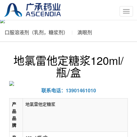
按
钮
口服溶液剂（乳剂，糖浆剂）
滴眼剂
地氯雷他定糖浆120ml/
瓶/盒
联系电话：13901461010
产
地氯雷他定糖浆
品
品
牌