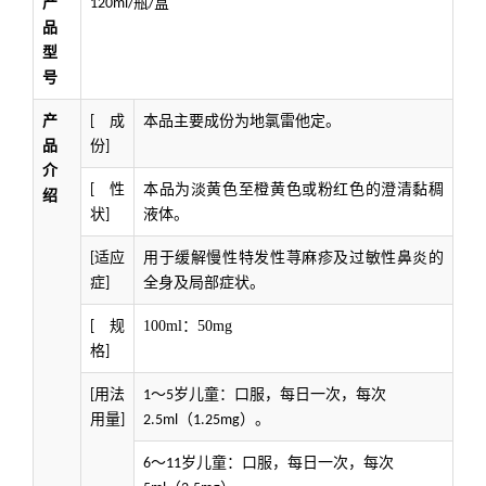
产
120ml/瓶/盒
品
型
号
产
成
本品主要成份为地氯雷他定。
[
品
份
]
介
性
本品为淡黄色至橙黄色或粉红色的澄清黏稠
[
绍
状
液体。
]
适应
用于缓解慢性特发性荨麻疹及过敏性鼻炎的
[
症
全身及局部症状。
]
规
100ml：50mg
[
格
]
用法
[
1～5岁儿童：口服，每日一次，每次
用量
]
2.5ml（1.25mg）。
6～11岁儿童：口服，每日一次，每次