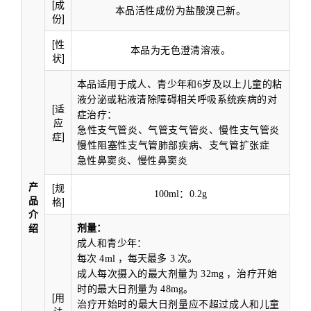
[成
本品活性成份为盐酸溴己新。
份]
[性
本品为无色澄清溶液。
状]
本品适用于成人、青少年和
6
岁及以上儿童的粘
液分泌或粘液清除障碍相关呼吸系统疾
病的对
[适
症治疗：
应
急性支气管炎、气管支气管炎、慢性支气管炎
症]
慢性阻塞性支气管肺部疾病、支气管扩张症
急性鼻窦炎、慢性鼻窦炎
产
[规
100
ml
：
0.2g
品
格]
介
绍
剂量：
成人和青少年：
每次
4
ml
，每天最多
3
次。
成人每次摄入的最大剂量为
32
mg
，治疗开始
时的最大日剂量为
48
mg
。
[用
治疗开始时的最大日剂量应不超过成人和儿童