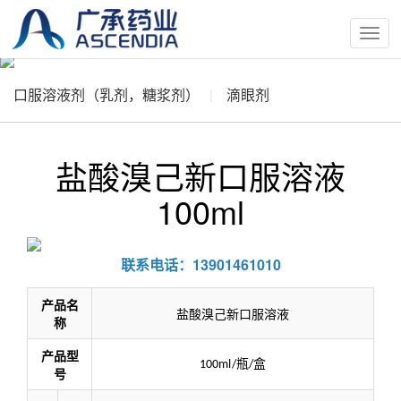
按
钮
口服溶液剂（乳剂，糖浆剂）
滴眼剂
盐酸溴己新口服溶液
100ml
联系电话：13901461010
产品名
盐酸溴己新口服溶液
称
产品型
瓶
盒
100ml/
/
号