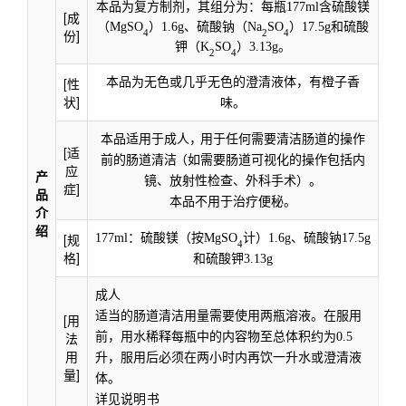
本品为复方制剂，其组分为：每瓶
177ml
含硫酸镁
[成
（
MgSO
）
1.6g
、硫酸钠（
Na
SO
）
17.5g
和硫酸
份]
4
2
4
钾（
K
SO
）
3.13g
。
2
4
[性
本品为无色或几乎无色的澄清液体，有橙子香
状]
味。
本品适用于成人
，
用于任何需要清洁肠道的操作
[适
前的肠道清
洁
（如需
要
肠道可视化的操作包括内
应
产
镜
、放射性检查、外科手术）。
症]
品
本品不用于治疗便秘。
介
绍
[规
177ml
：
硫酸镁（按
MgSO
计）
1.6g
、硫酸钠
17.5g
4
格]
和硫酸钾
3.13g
成人
适当的肠道清洁用量需要使用两瓶溶液。在服用
[用
法
前，用水稀释每瓶中的内容物至总体积约为
0.5
用
升，服用后必须在两小时内再饮一升水或澄清液
量]
体。
详见说明书