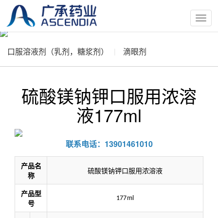
按
钮
口服溶液剂（乳剂，糖浆剂）
滴眼剂
硫酸镁钠钾口服用浓溶
液177ml
联系电话：13901461010
产品名
硫酸镁钠钾口服用浓溶液
称
产品型
177ml
号