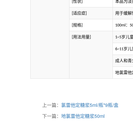
性状
本品为淡
[
]
适应症
用于缓解
[
]
规格
[
]
100ml：5
用法用量
岁儿
[
]
1~5
岁儿
6~11
成人和青
地氯雷他
上一篇：
氯雷他定糖浆5ml/瓶*9瓶/盒
下一篇：
地氯雷他定糖浆50ml