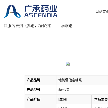
网站首
口服溶液剂（乳剂，糖浆剂）
滴眼剂
产品品牌
地氯雷他定糖浆
产品型号
盒
60ml
/
产品介绍
成份
本品主要
[
]