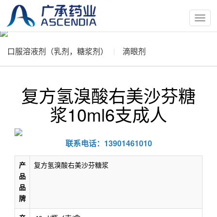
按
钮
口服溶液剂（乳剂，糖浆剂）
滴眼剂
复方氢溴酸右美沙芬糖
浆10ml6支成人
联系电话：13901461010
产
复方氢溴酸右美沙芬糖浆
品
品
牌