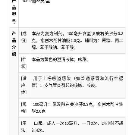
产
支/盒
10ml/瓶×6
品
型
号
产
成
本品为复方制剂，
毫升含氢溴酸右美沙芬
[
100
0.3
品
份
克，愈创木酚甘油醚
克。辅料为：蔗糖、丙二
]
2.0
介
醇、苯甲酸钠、苯甲酸。
绍
性
本品为
黄色
的澄清液体
；
味甜。
[
状
]
适
用于上呼吸道感染（如普通感冒和流行性感
[
应
冒）、支气管炎引起的咳嗽、咳痰。
症
]
规
毫升：氢溴酸右美沙芬
克，愈创木酚甘油
[
100
0.3
格
醚
克
]
2.0
用
口服。成人一次
毫升，一日
次，
小时不超
[
10
3
24
法
过
次。
4