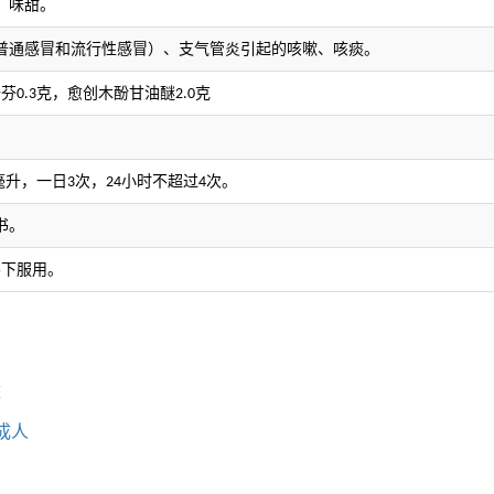
；
味甜。
普通感冒和流行性感冒）、支气管炎引起的咳嗽、咳痰。
沙芬
克，愈创木酚甘油醚
克
0.3
2.0
毫升，一日
次，
小时不超过
次。
3
24
4
书。
导下服用。
童
成人