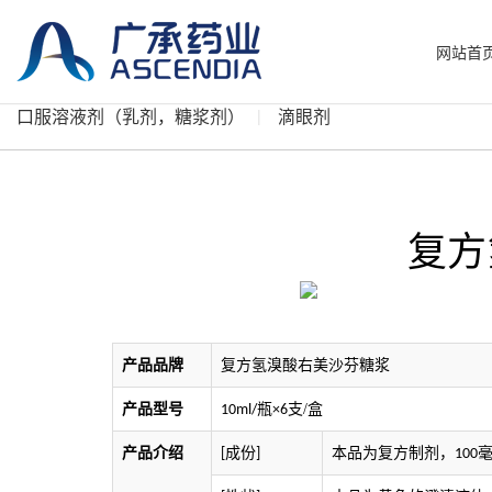
网站首
口服溶液剂（乳剂，糖浆剂）
滴眼剂
复方
产品品牌
复方氢溴酸右美沙芬糖浆
产品型号
支/盒
10ml/瓶×6
产品介绍
成份
本品为复方制剂，
[
]
100