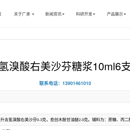
页
关于广承
新闻资讯
科研开发
产品展示
氢溴酸右美沙芬糖浆10ml6
联系电话：13901461010
毫升含氢溴酸右美沙芬
克，愈创木酚甘油醚
克。辅料为：蔗糖、丙二
0.3
2.0