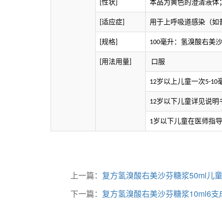
性状
本品为
黄色
的澄清液体
[
]
适应症
用于上呼吸道感染（如
[
]
规格
毫升：氢溴酸右美
[
]
100
用法用量
口服
[
]
岁以上儿童一次
12
5-10
岁以下儿童详见说明
12
岁以下儿童在医师指
1
上一篇：
复方氢溴酸右美沙芬糖浆50ml儿
下一篇：
复方氢溴酸右美沙芬糖浆10ml6支