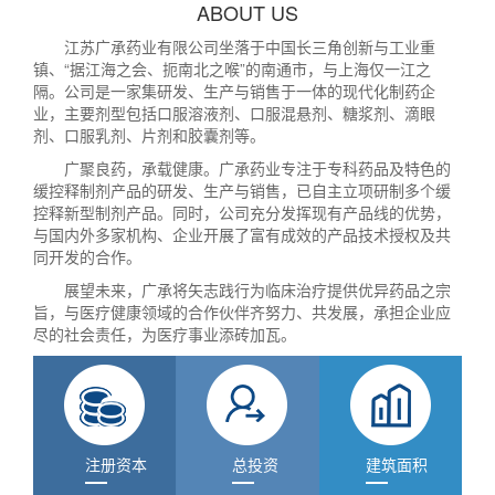
ABOUT US
江苏广承药业有限公司坐落于中国长三角创新与工业重
镇、“据江海之会、扼南北之喉”的南通市，与上海仅一江之
隔。公司是一家集研发、生产与销售于一体的现代化制药企
业，主要剂型包括口服溶液剂、口服混悬剂、糖浆剂、滴眼
剂、口服乳剂、片剂和胶囊剂等。
广聚良药，承载健康。广承药业专注于专科药品及特色的
缓控释制剂产品的研发、生产与销售，已自主立项研制多个缓
控释新型制剂产品。同时，公司充分发挥现有产品线的优势，
与国内外多家机构、企业开展了富有成效的产品技术授权及共
同开发的合作。
展望未来，广承将矢志践行为临床治疗提供优异药品之宗
旨，与医疗健康领域的合作伙伴齐努力、共发展，承担企业应
尽的社会责任，为医疗事业添砖加瓦。
注册资本
总投资
建筑面积